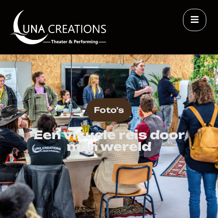
Foto's
Een visuele reis door
mijn wereld